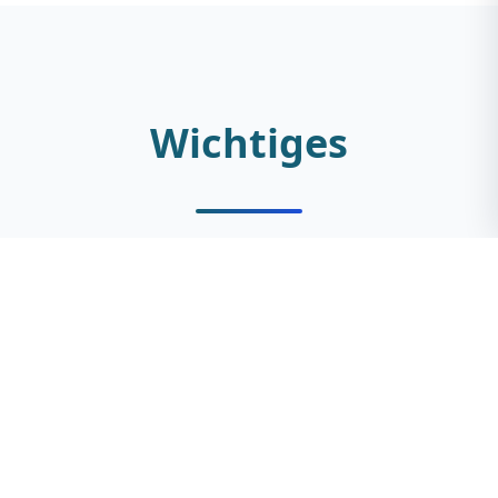
Wichtiges
Versichertenkarte und Impfpass für die
Dokumentation bereithalten
Fachärztliche Kriterien entscheiden über
die notwendige Therapiestrategie
Schnelle Terminvergabe erfolgt nach
kurzer telefonischer Voranmeldung